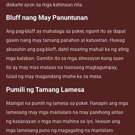
diskarte ayon sa mga kahinaan nila.
Bluff nang May Panuntunan
Ang pag-bluff ay mahalaga sa poker, ngunit ito ay dapat
gawin nang may tamang panahon at katuwiran. Huwag
abusuhin ang pag-bluff, dahil maaring mahuli ka ng ating
mga kalaban. Gamitin ito sa mga sitwasyon kung saan
ito ay may mas mataas na tsansang magtagumpay,
tulad ng may magandang imahe ka sa mesa.
Pumili ng Tamang Lamesa
Maingat na pumili ng lamesa sa poker. Hanapin ang mga
lamesang may mga manlalaro na may parehong antas
ng kasanayan o mga mas mahina sa iyo. Iwasan ang
mga lamesang puno ng magagaling na manlalaro