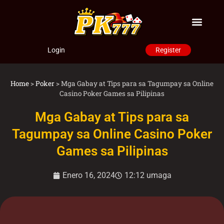
Login
Register
Home
>
Poker
>
Mga Gabay at Tips para sa Tagumpay sa Online
Casino Poker Games sa Pilipinas
Mga Gabay at Tips para sa
Tagumpay sa Online Casino Poker
Games sa Pilipinas
Enero 16, 2024
12:12 umaga