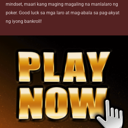
mindset, maari kang maging magaling na manlalaro ng
poker. Good luck sa mga laro at mag-abala sa pag-akyat
ng iyong bankroll!