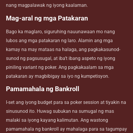
nang magpalawak ng iyong kaalaman.
Mag-aral ng mga Patakaran
Bago ka maglaro, siguruhing nauunawaan mo nang
lubos ang mga patakaran ng laro. Alamin ang mga
kamay na may mataas na halaga, ang pagkakasunod-
sunod ng pagsusugal, at iba’t ibang aspeto ng iyong
piniling variant ng poker. Ang pagkakaalam sa mga
patakaran ay magbibigay sa iyo ng kumpetisyon.
Pamamahala ng Bankroll
I-set ang iyong budget para sa poker session at tiyakin na
sinusunod ito. Huwag subukan na sumugal ng mas
malaki sa iyong kayang kalimutan. Ang wastong
pamamahala ng bankroll ay mahalaga para sa tagumpay